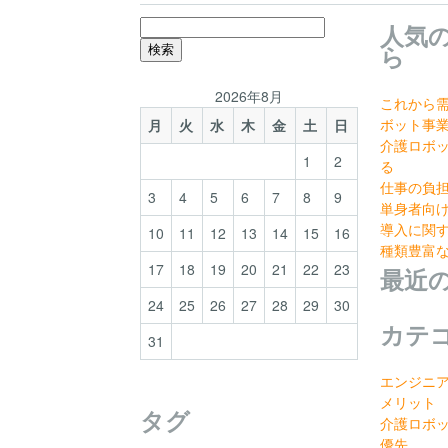
検
人気
索:
ら
2026年8月
これから
ボット事
月
火
水
木
金
土
日
介護ロボ
1
2
る
仕事の負
3
4
5
6
7
8
9
単身者向
導入に関
10
11
12
13
14
15
16
種類豊富
17
18
19
20
21
22
23
最近
24
25
26
27
28
29
30
カテ
31
エンジニ
メリット
タグ
介護ロボ
優先