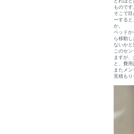
どれほど
ものです
そこで目
ーすると
か。
ベッドか
ら移動し
ないかと
このセン
ますが、
と、費用
またメン
見積もり