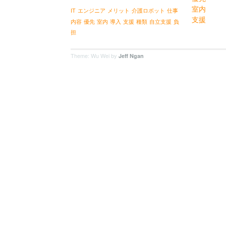
室内
IT
エンジニア
メリット
介護ロボット
仕事
支援
内容
優先
室内
導入
支援
種類
自立支援
負
担
Theme: Wu Wei by
Jeff Ngan