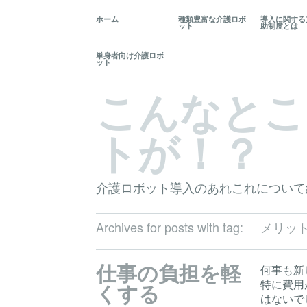
ホーム
種類豊富な介護ロボ
導入に関する
ット
助制度とは
単身者向け介護ロボ
ット
こんなとこ
トが！？
介護ロボット導入のあれこれについて
Archives for posts with tag:
メリッ
仕事の負担を軽
何事も新
特に費用
くする
はないで