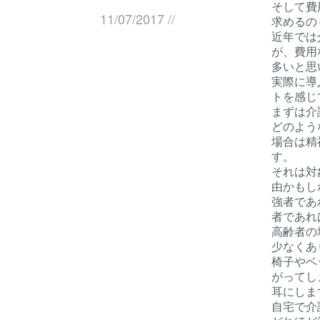
そして費
11/07/2017
//
求めるの
近年では
が、費用
多いと思
実際に導
トを感じ
まずは介
どのよう
場合は精
す。
それは対
由かもし
強者であ
者であれ
高齢者の
少なくあ
椅子やベ
がってし
耳にしま
自宅で介