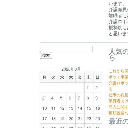
います。
介護職員
離職者も
介護ロボ
援制度も
と思いま
検
人気
索:
ら
2026年8月
これから
ボット事
月
火
水
木
金
土
日
介護ロボ
1
2
る
仕事の負
3
4
5
6
7
8
9
単身者向
導入に関
10
11
12
13
14
15
16
種類豊富
17
18
19
20
21
22
23
最近