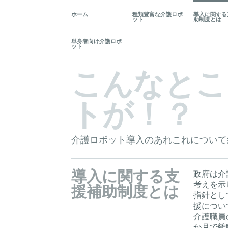
ホーム
種類豊富な介護ロボ
導入に関する
ット
助制度とは
単身者向け介護ロボ
ット
こんなとこ
トが！？
介護ロボット導入のあれこれについて
導入に関する支
政府は介
考えを示
援補助制度とは
指針とし
援につい
介護職員
か月で離