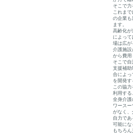
そこで力
これまで
の企業も
ます。
高齢化が
によって
場は広が
介護施設
から費用
そこで自
支援補助
合によっ
を開発す
この協力
利用する
全身介護
ワースー
がなく、
自力であ
可能にな
もちろん