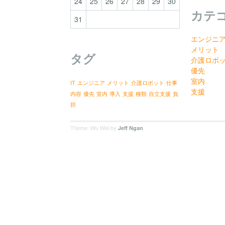
24
25
26
27
28
29
30
カテ
31
エンジニ
メリット
タグ
介護ロボ
優先
室内
IT
エンジニア
メリット
介護ロボット
仕事
支援
内容
優先
室内
導入
支援
種類
自立支援
負
担
Theme: Wu Wei by
Jeff Ngan